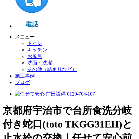
メニュー
トイレ
キッチン
お風呂
洗面・洗濯
その他（詰まりなど）
施工事例
ブログ
京都府宇治市で台所食洗分岐
付き蛇口(toto TKGG31EH)と
止水栓の交換｜任せて安心前