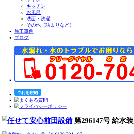
キッチン
お風呂
洗面・洗濯
その他（詰まりなど）
施工事例
ブログ
第296147号 給