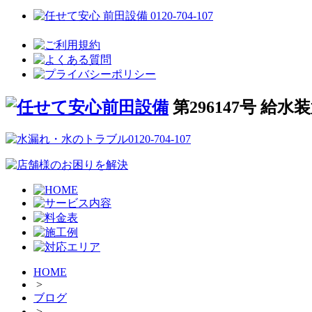
第296147号 給
HOME
>
ブログ
>